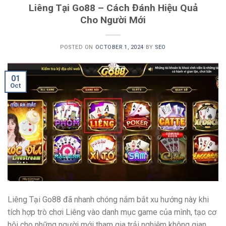
Liêng Tại Go88 – Cách Đánh Hiệu Quả
Cho Người Mới
POSTED ON
OCTOBER 1, 2024
BY
SEO
01
Oct
Liêng Tại Go88 đã nhanh chóng nắm bắt xu hướng này khi
tích hợp trò chơi Liêng vào danh mục game của mình, tạo cơ
hội cho những người mới tham gia trải nghiệm không gian