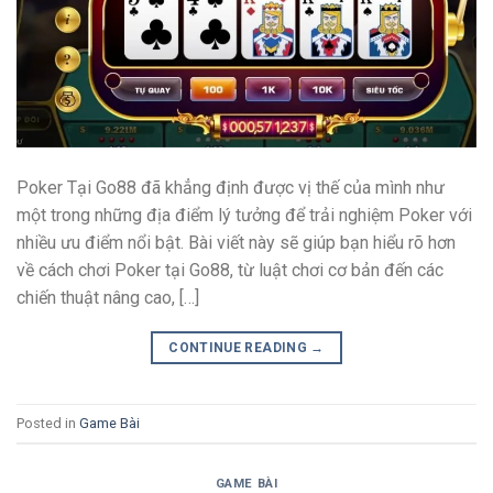
Poker Tại Go88 đã khẳng định được vị thế của mình như
một trong những địa điểm lý tưởng để trải nghiệm Poker với
nhiều ưu điểm nổi bật. Bài viết này sẽ giúp bạn hiểu rõ hơn
về cách chơi Poker tại Go88, từ luật chơi cơ bản đến các
chiến thuật nâng cao, […]
CONTINUE READING
→
Posted in
Game Bài
GAME BÀI