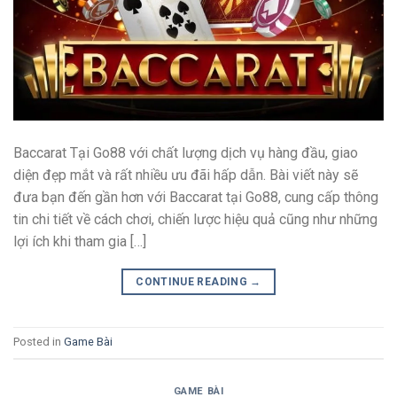
Baccarat Tại Go88 với chất lượng dịch vụ hàng đầu, giao
diện đẹp mắt và rất nhiều ưu đãi hấp dẫn. Bài viết này sẽ
đưa bạn đến gần hơn với Baccarat tại Go88, cung cấp thông
tin chi tiết về cách chơi, chiến lược hiệu quả cũng như những
lợi ích khi tham gia […]
CONTINUE READING
→
Posted in
Game Bài
GAME BÀI