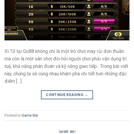
Xì Tố tại Go88 không chỉ là một trò chơi may rủi đơn thuần
mà còn là một sân chơi đòi hỏi người chơi phải vận dụng trí
tuệ, khả năng phán đoán và kỹ năng giao tiếp. Trong bài viết
này, chúng ta sẽ cùng nhau khám phá chi tiết hơn những đặc
điểm […]
CONTINUE READING
→
Posted in
Game Bài
GAME BÀI