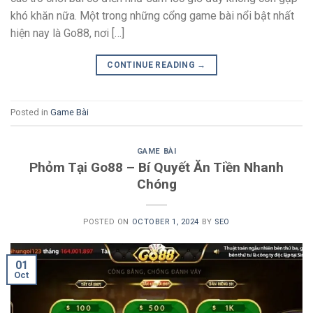
khó khăn nữa. Một trong những cổng game bài nổi bật nhất
hiện nay là Go88, nơi […]
CONTINUE READING
→
Posted in
Game Bài
GAME BÀI
Phỏm Tại Go88 – Bí Quyết Ăn Tiền Nhanh
Chóng
POSTED ON
OCTOBER 1, 2024
BY
SEO
01
Oct