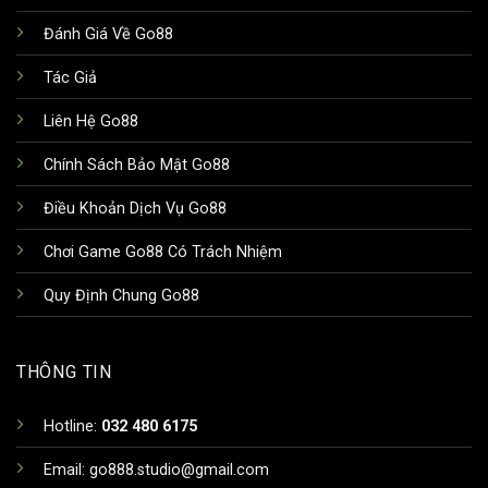
Đánh Giá Về Go88
Tác Giả
Liên Hệ Go88
Chính Sách Bảo Mật Go88
Điều Khoản Dịch Vụ Go88
Chơi Game Go88 Có Trách Nhiệm
Quy Định Chung Go88
THÔNG TIN
Hotline:
032 480 6175
Email:
go888.studio@gmail.com