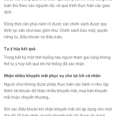
tuân thủ theo các nguyên tắc về quá trình thực hiện các giao
dịch.
Đồng thời cần phải nắm rõ được các chính sách được quy
định tại sân chơi bao gồm như: Chính sách bảo mật, quyền
riêng tư, điều khoản và điều kiện,…
Tự ý hủy kết quả
Trong bất kỳ một tình huống nào người tham gia cũng không
thể tự ý hủy kết quả khi hệ thống đã xác nhận.
Nhận nhiều khuyến mãi phục vụ cho lợi ích cá nhân
Người chơi không được phép thực hiện các hành vi như lập
thêm tài khoản để nhận nhiều khuyến mãi, mua bán khuyến
mãi hoặc chuyển nhượng,…
Bởi các điều khoản khi nhận khuyến mãi chỉ áp dụng cho một
địa chỉ IP hợp pháp và mỗi khuyến mãi chỉ được áp dụng