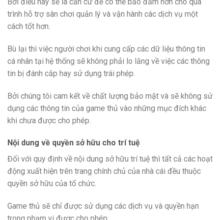
Bởi điều này sẽ là căn cứ để có thể bảo đảm hơn cho quá
trình hỗ trợ sân chơi quản lý và vận hành các dịch vụ một
cách tốt hơn.
Bù lại thì việc người chơi khi cung cấp các dữ liệu thông tin
cá nhân tại hệ thống sẽ không phải lo lắng về việc các thông
tin bị đánh cắp hay sử dụng trái phép.
Bởi chúng tôi cam kết về chất lượng bảo mật và sẽ không sử
dụng các thông tin của game thủ vào những mục đích khác
khi chưa được cho phép.
Nội dung về quyền sở hữu cho trí tuệ
Đối với quy định về nội dung sở hữu trí tuệ thì tất cả các hoạt
động xuất hiện trên trang chính chủ của nhà cái đều thuộc
quyền sở hữu của tổ chức.
Game thủ sẽ chỉ được sử dụng các dịch vụ và quyền hạn
trong phạm vi được cho phép.