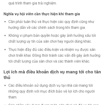
quá trình tham gia trải nghiệm.
Nghĩa vụ hội viên cần thực hiện khi tham gia
Cần phải tuân thủ và thực hiện các quy định cũng như
hướng dẫn về các chính sách trong khi tham gia.
Không vi phạm bản quyền hoặc gây ảnh hưởng xấu tới
chất lượng uy tín của sân chơi hay người dùng khác.
Thực hiện đầy đủ các điều kiện và nhiệm vụ được sân
chơi triển khai. Đồng thời tránh các vấn đề gây ảnh hưởng
tới chất lượng của sân chơi và các thành viên khác.
Lợi ích mà điều khoản dịch vụ mang tới cho tân
thủ
Các điều khoản sử dụng dịch vụ tại nhà cái mang tới
những quy định với mục đích bảo vệ lợi ích cho người
tham.