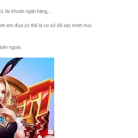
l, tài khoản ngân hàng,….
nh em đưa có thể là cơ sở để xác minh mọi
bên ngoài.