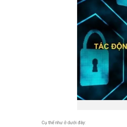
Cụ thể như ở dưới đây: