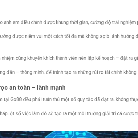
o anh em điều chỉnh được khung thời gian, cường độ trải nghiệm 
 hưởng được niềm vui một cách tối đa mà không sợ bị ảnh hưởng đ
 nhiệm cũng khuyến khích thành viên nên lập kế hoạch – đặt ra gi
 đắn – thông minh, để tránh tạo ra những rủi ro tài chính không 
ược an toàn – lành mạnh
tại Go88 đều phải tuân thủ một số quy tắc đã đặt ra, không thực 
p, ột số việc làm đó sẽ tạo ra một môi trường giải trí cá cược t