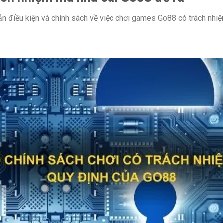
ản điều kiện và chính sách về việc chơi games Go88 có trách nhiệ