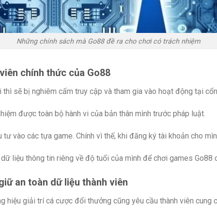
Những chính sách mà Go88 đề ra cho chơi có trách nhiệm
 viên chính thức của Go88
i thì sẽ bị nghiêm cấm truy cập và tham gia vào hoạt động tại c
 nhiệm được toàn bộ hành vi của bản thân mình trước pháp luật.
 tư vào các tựa game. Chính vì thế, khi đăng ký tài khoản cho mìn
 dữ liệu thông tin riêng về độ tuổi của mình để chơi games Go88 
iữ an toàn dữ liệu thành viên
ơng hiệu giải trí cá cược đổi thưởng cũng yêu cầu thành viên cun