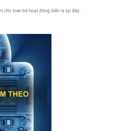
m cho toàn bộ hoạt động diễn ra tại đây.