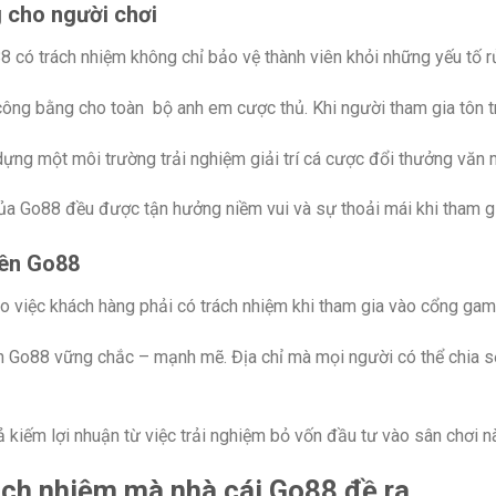
 cho người chơi
 có trách nhiệm không chỉ bảo vệ thành viên khỏi những yếu tố rủ
ng bằng cho toàn bộ anh em cược thủ. Khi người tham gia tôn tr
ựng một môi trường trải nghiệm giải trí cá cược đổi thưởng văn m
a Go88 đều được tận hưởng niềm vui và sự thoải mái khi tham gia
iên Go88
ao việc khách hàng phải có trách nhiệm khi tham gia vào cổng gam
 Go88 vững chắc – mạnh mẽ. Địa chỉ mà mọi người có thể chia sẻ
ả kiếm lợi nhuận từ việc trải nghiệm bỏ vốn đầu tư vào sân chơi n
ách nhiệm mà nhà cái Go88 đề ra