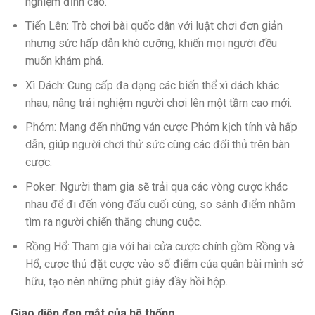
nghiệm đỉnh cao.
Tiến Lên: Trò chơi bài quốc dân với luật chơi đơn giản
nhưng sức hấp dẫn khó cưỡng, khiến mọi người đều
muốn khám phá.
Xì Dách: Cung cấp đa dạng các biến thể xì dách khác
nhau, nâng trải nghiệm người chơi lên một tầm cao mới.
Phỏm: Mang đến những ván cược Phỏm kịch tính và hấp
dẫn, giúp người chơi thử sức cùng các đối thủ trên bàn
cược.
Poker: Người tham gia sẽ trải qua các vòng cược khác
nhau để đi đến vòng đấu cuối cùng, so sánh điểm nhằm
tìm ra người chiến thắng chung cuộc.
Rồng Hổ: Tham gia với hai cửa cược chính gồm Rồng và
Hổ, cược thủ đặt cược vào số điểm của quân bài mình sở
hữu, tạo nên những phút giây đầy hồi hộp.
Giao diện đẹp mắt của hệ thống