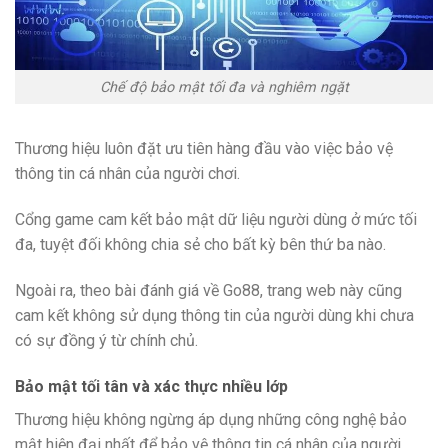
Chế độ bảo mật tối đa và nghiêm ngặt
Thương hiệu luôn đặt ưu tiên hàng đầu vào việc bảo vệ
thông tin cá nhân của người chơi.
Cổng game cam kết bảo mật dữ liệu người dùng ở mức tối
đa, tuyệt đối không chia sẻ cho bất kỳ bên thứ ba nào.
Ngoài ra, theo bài đánh giá về Go88, trang web này cũng
cam kết không sử dụng thông tin của người dùng khi chưa
có sự đồng ý từ chính chủ.
Bảo mật tối tân và xác thực nhiều lớp
Thương hiệu không ngừng áp dụng những công nghệ bảo
mật hiện đại nhất để bảo vệ thông tin cá nhân của người