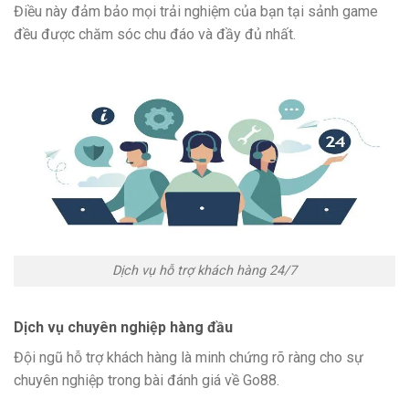
Điều này đảm bảo mọi trải nghiệm của bạn tại sảnh game
đều được chăm sóc chu đáo và đầy đủ nhất.
Dịch vụ hỗ trợ khách hàng 24/7
Dịch vụ chuyên nghiệp hàng đầu
Đội ngũ hỗ trợ khách hàng là minh chứng rõ ràng cho sự
chuyên nghiệp trong bài đánh giá về Go88.