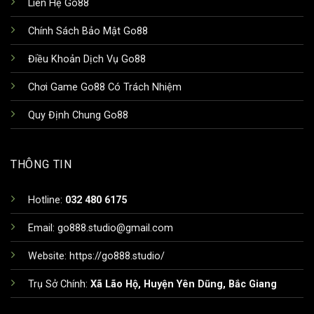
Liên Hệ Go88
Chính Sách Bảo Mật Go88
Điều Khoản Dịch Vụ Go88
Chơi Game Go88 Có Trách Nhiệm
Quy Định Chung Go88
THÔNG TIN
Hotline:
032 480 6175
Email:
go888.studio@gmail.com
Website: https://go888.studio/
Trụ Sở Chính:
Xã Lão Hộ, Huyện Yên Dũng, Bắc Giang