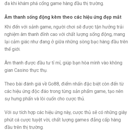
đa khi khám phá cổng game hàng đầu thị trường.
Âm thanh sống động kèm theo các hiệu ứng đẹp mắt
Khi đến với sảnh game, người chơi sẽ được tận hưởng trải
nghiệm âm thanh đỉnh cao với chất lượng sống động, mang
lại cảm giác như đang ở giữa những sòng bạc hàng đầu trên
thế giới.
Âm thanh được đầu tư tỉ mỉ, giúp bạn hòa mình vào không
gian Casino thực thụ.
Theo bài đánh giá về Go88, điểm nhấn đặc biệt còn đến từ
các hiệu ứng độc đáo trong từng sản phẩm game, tạo nên
sự hưng phấn và lôi cuốn cho cược thủ.
Với sự tích hợp các hiệu ứng này, cược thủ sẽ có những giây
phút cá cược tuyệt vời, chất lượng games đẳng cấp hàng
đầu trên thị trường.