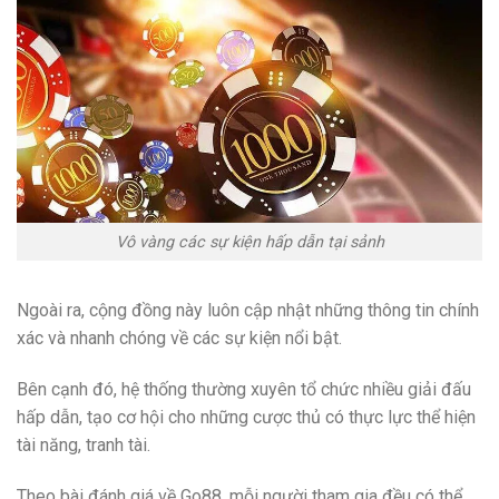
Vô vàng các sự kiện hấp dẫn tại sảnh
Ngoài ra, cộng đồng này luôn cập nhật những thông tin chính
xác và nhanh chóng về các sự kiện nổi bật.
Bên cạnh đó, hệ thống thường xuyên tổ chức nhiều giải đấu
hấp dẫn, tạo cơ hội cho những cược thủ có thực lực thể hiện
tài năng, tranh tài.
Theo bài đánh giá về Go88, mỗi người tham gia đều có thể