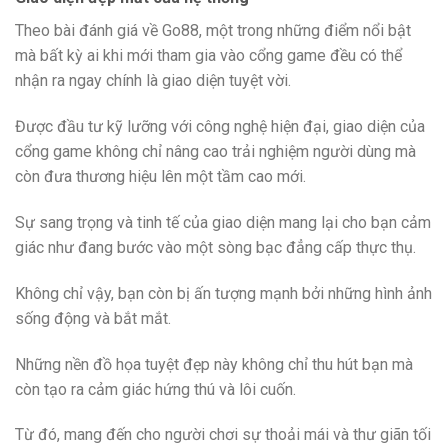
Theo bài đánh giá về Go88, một trong những điểm nổi bật
mà bất kỳ ai khi mới tham gia vào cổng game đều có thể
nhận ra ngay chính là giao diện tuyệt vời.
Được đầu tư kỹ lưỡng với công nghệ hiện đại, giao diện của
cổng game không chỉ nâng cao trải nghiệm người dùng mà
còn đưa thương hiệu lên một tầm cao mới.
Sự sang trọng và tinh tế của giao diện mang lại cho bạn cảm
giác như đang bước vào một sòng bạc đẳng cấp thực thụ.
Không chỉ vậy, bạn còn bị ấn tượng mạnh bởi những hình ảnh
sống động và bắt mắt.
Những nền đồ họa tuyệt đẹp này không chỉ thu hút bạn mà
còn tạo ra cảm giác hứng thú và lôi cuốn.
Từ đó, mang đến cho người chơi sự thoải mái và thư giãn tối