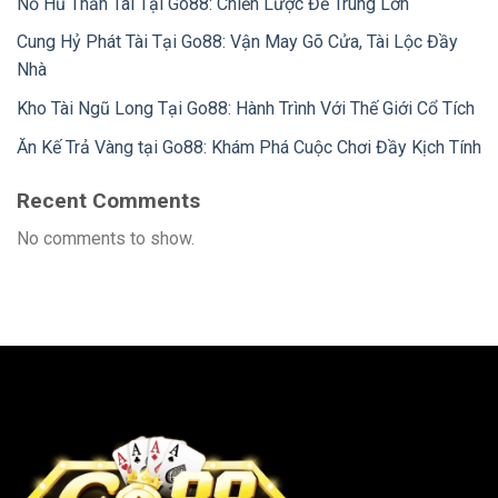
Nổ Hũ Thần Tài Tại Go88: Chiến Lược Để Trúng Lớn
Cung Hỷ Phát Tài Tại Go88: Vận May Gõ Cửa, Tài Lộc Đầy
Nhà
Kho Tài Ngũ Long Tại Go88: Hành Trình Với Thế Giới Cổ Tích
Ăn Kế Trả Vàng tại Go88: Khám Phá Cuộc Chơi Đầy Kịch Tính
Recent Comments
No comments to show.