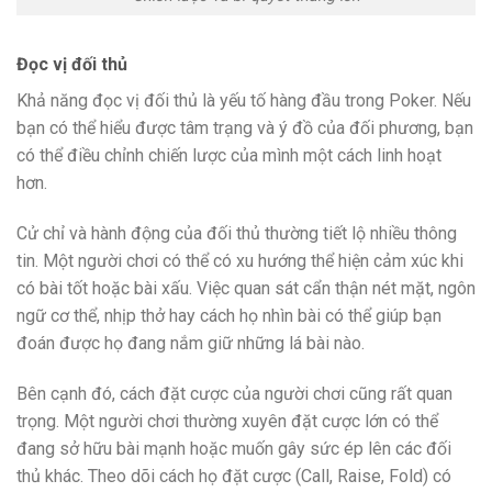
Đọc vị đối thủ
Khả năng đọc vị đối thủ là yếu tố hàng đầu trong Poker. Nếu
bạn có thể hiểu được tâm trạng và ý đồ của đối phương, bạn
có thể điều chỉnh chiến lược của mình một cách linh hoạt
hơn.
Cử chỉ và hành động của đối thủ thường tiết lộ nhiều thông
tin. Một người chơi có thể có xu hướng thể hiện cảm xúc khi
có bài tốt hoặc bài xấu. Việc quan sát cẩn thận nét mặt, ngôn
ngữ cơ thể, nhịp thở hay cách họ nhìn bài có thể giúp bạn
đoán được họ đang nắm giữ những lá bài nào.
Bên cạnh đó, cách đặt cược của người chơi cũng rất quan
trọng. Một người chơi thường xuyên đặt cược lớn có thể
đang sở hữu bài mạnh hoặc muốn gây sức ép lên các đối
thủ khác. Theo dõi cách họ đặt cược (Call, Raise, Fold) có