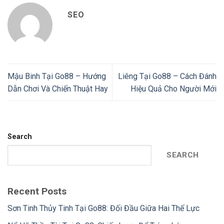
SEO
Mậu Binh Tại Go88 – Hướng
Liêng Tại Go88 – Cách Đánh
Dẫn Chơi Và Chiến Thuật Hay
Hiệu Quả Cho Người Mới
Search
SEARCH
Recent Posts
Sơn Tinh Thủy Tinh Tại Go88: Đối Đầu Giữa Hai Thế Lực