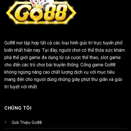
Go88
nơi tập hợp tất cả các loại hình giải trí trực tuyến phổ
biến nhất hiện nay. Tại đây, người chơi có thể thỏa sức khám
phá thế giới game đa dạng từ cá cược thể thao, slot game
cho đến các trò chơi bài truyền thống. Cổng game Go88
không ngừng nâng cao chất lượng dịch vụ với mục tiêu
mang đến cho người dùng những giây phút thư giãn và giải
trí tuyệt vời nhất.
CHÚNG TÔI
Giới Thiệu Go88