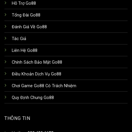
Hỗ Trợ Go88
Tổng Đài Go88
Đánh Giá Về Go88
Tác Giả
Liên Hệ Go88
Chính Sách Bảo Mật Go88
Điều Khoản Dịch Vụ Go88
Chơi Game Go88 Có Trách Nhiệm
Quy Định Chung Go88
THÔNG TIN