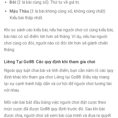
Đôi
(2 lá bài cùng số): Thứ tư về giá trị.
Mậu Thầu
(3 lá bài không cùng số, không cùng chất):
Kiểu bài thấp nhất.
Khi so sánh các kiểu bài, nếu hai người chơi có cùng kiểu bài,
bài nào có số điểm lớn hơn sẽ thắng. Ví dụ, nếu hai người
chơi cùng có đôi, người nào có đôi lớn hơn sẽ giành chiến
thắng.
Liêng Tại Go88: Các quy định khi tham gia chơi
Ngoài quy luật chia bài và tính điểm, bạn cần nắm rõ các quy
định khác khi tham gia chơi Liêng tại Go88. Điều này mang
lại sự cạnh tranh hấp dẫn và cơ hội để người chơi tương tác
với nhau.
Mỗi ván bài bắt đầu bằng việc người chơi đặt cược theo
mức cược đã được Go88 quy định trước đó. Sau khi bài
được chia, người chơi sẽ xem bài của mình và đưa ra quyết