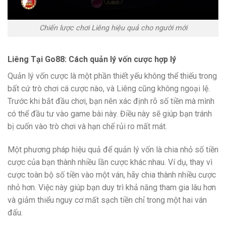
Chiến lược chơi Liêng hiệu quả cho người mới
Liêng Tại Go88: Cách quản lý vốn cược hợp lý
Quản lý vốn cược là một phần thiết yếu không thể thiếu trong
bất cứ trò chơi cá cược nào, và Liêng cũng không ngoại lệ.
Trước khi bắt đầu chơi, bạn nên xác định rõ số tiền mà mình
có thể đầu tư vào game bài này. Điều này sẽ giúp bạn tránh
bị cuốn vào trò chơi và hạn chế rủi ro mất mát.
Một phương pháp hiệu quả để quản lý vốn là chia nhỏ số tiền
cược của bạn thành nhiều lần cược khác nhau. Ví dụ, thay vì
cược toàn bộ số tiền vào một ván, hãy chia thành nhiều cược
nhỏ hơn. Việc này giúp bạn duy trì khả năng tham gia lâu hơn
và giảm thiểu nguy cơ mất sạch tiền chỉ trong một hai ván
đấu.