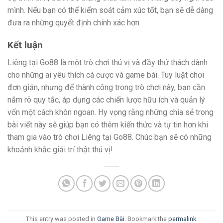
mình. Nếu bạn có thể kiểm soát cảm xúc tốt, bạn sẽ dễ dàng
đưa ra những quyết định chính xác hơn.
Kết luận
Liêng tại Go88 là một trò chơi thú vị và đầy thử thách dành
cho những ai yêu thích cá cược và game bài. Tuy luật chơi
đơn giản, nhưng để thành công trong trò chơi này, bạn cần
nắm rõ quy tắc, áp dụng các chiến lược hữu ích và quản lý
vốn một cách khôn ngoan. Hy vọng rằng những chia sẻ trong
bài viết này sẽ giúp bạn có thêm kiến thức và tự tin hơn khi
tham gia vào trò chơi Liêng tại Go88. Chúc bạn sẽ có những
khoảnh khắc giải trí thật thú vị!
This entry was posted in
Game Bài
. Bookmark the
permalink
.