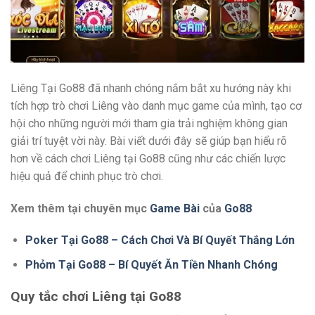
Liêng Tại Go88 đã nhanh chóng nắm bắt xu hướng này khi
tích hợp trò chơi Liêng vào danh mục game của mình, tạo cơ
hội cho những người mới tham gia trải nghiệm không gian
giải trí tuyệt vời này. Bài viết dưới đây sẽ giúp bạn hiểu rõ
hơn về cách chơi Liêng tại Go88 cũng như các chiến lược
hiệu quả để chinh phục trò chơi.
Xem thêm tại chuyên mục
Game Bài
của
Go88
Poker Tại Go88 – Cách Chơi Và Bí Quyết Thắng Lớn
Phỏm Tại Go88 – Bí Quyết Ăn Tiền Nhanh Chóng
Quy tắc chơi Liêng tại Go88