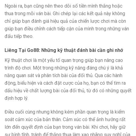
Ngoài ra, bạn cũng nên theo dõi số tiền mình thắng hoặc
thua trong mỗi ván bài. Ghi chép lại các kết quả này không
chỉ giúp bạn đánh giá hiệu quả của chiến lược chơi mà còn
giúp bạn điều chỉnh cách tiếp cận của mình trong những ván
đấu tiếp theo.
Liêng Tại Go88: Những kỹ thuật đánh bài cần ghi nhớ
Kỹ thuật chơi là một yếu tố quan trọng giúp bạn nâng cao
trình độ chơi. Một trong những kỹ năng đáng chú ý là khả
năng quan sát và phân tích bài của đối thủ. Qua các hành
động, biểu hiện và cách đặt cược của họ, bạn có thể tìm ra
dấu hiệu về chất lượng bài của đối thủ, từ đó có những quyết
định hợp lý.
Điều cuối cùng nhưng không kém phần quan trọng là kiểm
soát cảm xúc của bản thân. Cảm xúc có thể ảnh hưởng rất
lớn đến quyết định của bạn trong ván bài. Khi chơi, hãy giữ
sự bình tĩnh, tránh để thắng thua làm xao nhãng suy nghĩ của