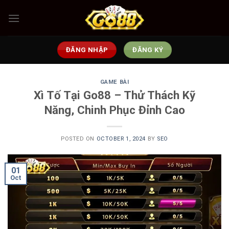
Skip
to
content
ĐĂNG NHẬP
ĐĂNG KÝ
GAME BÀI
Xì Tố Tại Go88 – Thử Thách Kỹ
Năng, Chinh Phục Đỉnh Cao
POSTED ON
OCTOBER 1, 2024
BY
SEO
01
Oct