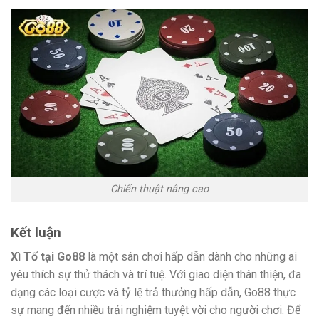
Chiến thuật nâng cao
Kết luận
Xì Tố tại Go88
là một sân chơi hấp dẫn dành cho những ai
yêu thích sự thử thách và trí tuệ. Với giao diện thân thiện, đa
dạng các loại cược và tỷ lệ trả thưởng hấp dẫn, Go88 thực
sự mang đến nhiều trải nghiệm tuyệt vời cho người chơi. Để