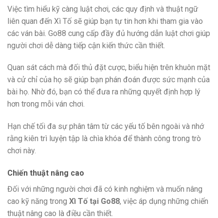
Việc tìm hiểu kỹ càng luật chơi, các quy định và thuật ngữ
liên quan đến Xì Tố sẽ giúp bạn tự tin hơn khi tham gia vào
các ván bài. Go88 cung cấp đầy đủ hướng dẫn luật chơi giúp
người chơi dễ dàng tiếp cận kiến thức cần thiết.
Quan sát cách mà đối thủ đặt cược, biểu hiện trên khuôn mặt
và cử chỉ của họ sẽ giúp bạn phán đoán được sức mạnh của
bài họ. Nhờ đó, bạn có thể đưa ra những quyết định hợp lý
hơn trong mỗi ván chơi.
Hạn chế tối đa sự phân tâm từ các yếu tố bên ngoài và nhớ
rằng kiên trì luyện tập là chìa khóa để thành công trong trò
chơi này.
Chiến thuật nâng cao
Đối với những người chơi đã có kinh nghiệm và muốn nâng
cao kỹ năng trong
Xì Tố tại Go88
, việc áp dụng những chiến
thuật nâng cao là điều cần thiết.