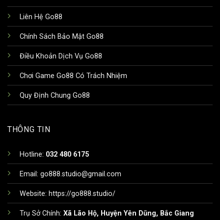
Liên Hệ Go88
Chính Sách Bảo Mật Go88
Điều Khoản Dịch Vụ Go88
Chơi Game Go88 Có Trách Nhiệm
Quy Định Chung Go88
THÔNG TIN
Hotline:
032 480 6175
Email:
go888.studio@gmail.com
Website: https://go888.studio/
Trụ Sở Chính:
Xã Lão Hộ, Huyện Yên Dũng, Bắc Giang