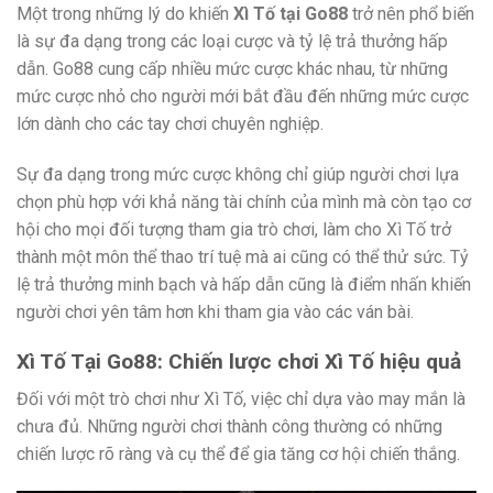
Một trong những lý do khiến
Xì Tố tại Go88
trở nên phổ biến
là sự đa dạng trong các loại cược và tỷ lệ trả thưởng hấp
dẫn. Go88 cung cấp nhiều mức cược khác nhau, từ những
mức cược nhỏ cho người mới bắt đầu đến những mức cược
lớn dành cho các tay chơi chuyên nghiệp.
Sự đa dạng trong mức cược không chỉ giúp người chơi lựa
chọn phù hợp với khả năng tài chính của mình mà còn tạo cơ
hội cho mọi đối tượng tham gia trò chơi, làm cho Xì Tố trở
thành một môn thể thao trí tuệ mà ai cũng có thể thử sức. Tỷ
lệ trả thưởng minh bạch và hấp dẫn cũng là điểm nhấn khiến
người chơi yên tâm hơn khi tham gia vào các ván bài.
Xì Tố Tại Go88: Chiến lược chơi Xì Tố hiệu quả
Đối với một trò chơi như Xì Tố, việc chỉ dựa vào may mắn là
chưa đủ. Những người chơi thành công thường có những
chiến lược rõ ràng và cụ thể để gia tăng cơ hội chiến thắng.