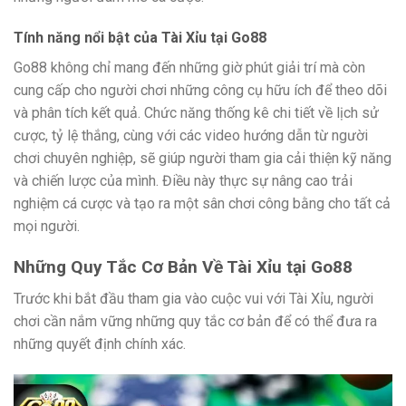
Tính năng nổi bật của Tài Xỉu tại Go88
Go88 không chỉ mang đến những giờ phút giải trí mà còn
cung cấp cho người chơi những công cụ hữu ích để theo dõi
và phân tích kết quả. Chức năng thống kê chi tiết về lịch sử
cược, tỷ lệ thắng, cùng với các video hướng dẫn từ người
chơi chuyên nghiệp, sẽ giúp người tham gia cải thiện kỹ năng
và chiến lược của mình. Điều này thực sự nâng cao trải
nghiệm cá cược và tạo ra một sân chơi công bằng cho tất cả
mọi người.
Những Quy Tắc Cơ Bản Về Tài Xỉu tại Go88
Trước khi bắt đầu tham gia vào cuộc vui với Tài Xỉu, người
chơi cần nắm vững những quy tắc cơ bản để có thể đưa ra
những quyết định chính xác.