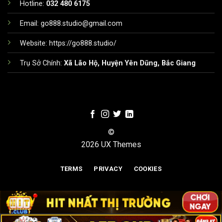
Hotline:
032 480 6175
Email:
go888.studio@gmail.com
Website: https://go888.studio/
Trụ Sở Chính:
Xã Lão Hộ, Huyện Yên Dũng, Bắc Giang
©
2026 UX Themes
TERMS
PRIVACY
COOKIES