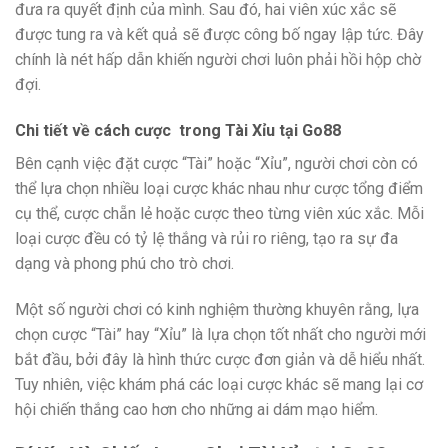
đưa ra quyết định của mình. Sau đó, hai viên xúc xắc sẽ
được tung ra và kết quả sẽ được công bố ngay lập tức. Đây
chính là nét hấp dẫn khiến người chơi luôn phải hồi hộp chờ
đợi.
Chi tiết về cách cược trong Tài Xỉu tại Go88
Bên cạnh việc đặt cược “Tài” hoặc “Xỉu”, người chơi còn có
thể lựa chọn nhiều loại cược khác nhau như cược tổng điểm
cụ thể, cược chẵn lẻ hoặc cược theo từng viên xúc xắc. Mỗi
loại cược đều có tỷ lệ thắng và rủi ro riêng, tạo ra sự đa
dạng và phong phú cho trò chơi.
Một số người chơi có kinh nghiệm thường khuyên rằng, lựa
chọn cược “Tài” hay “Xỉu” là lựa chọn tốt nhất cho người mới
bắt đầu, bởi đây là hình thức cược đơn giản và dễ hiểu nhất.
Tuy nhiên, việc khám phá các loại cược khác sẽ mang lại cơ
hội chiến thắng cao hơn cho những ai dám mạo hiểm.