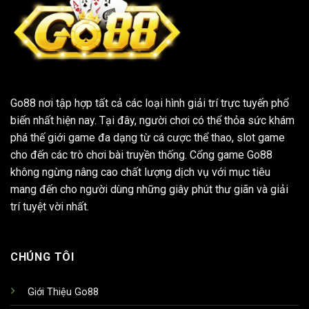
Go88
nơi tập hợp tất cả các loại hình giải trí trực tuyến phổ
biến nhất hiện nay. Tại đây, người chơi có thể thỏa sức khám
phá thế giới game đa dạng từ cá cược thể thao, slot game
cho đến các trò chơi bài truyền thống. Cổng game Go88
không ngừng nâng cao chất lượng dịch vụ với mục tiêu
mang đến cho người dùng những giây phút thư giãn và giải
trí tuyệt vời nhất.
CHÚNG TÔI
Giới Thiệu Go88