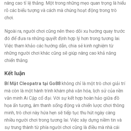
nâng cao tỉ lệ thắng. Một trong những mẹo quan trọng là hiểu
rõ các biểu tượng và cách mà chúng hoạt động trong trò
chơi.
Ngoài ra, người chơi cũng nên theo dõi xu hướng quay trước
đó để đưa ra những quyết định hợp lý hơn trong tương lai.
Việc tham khảo các hướng dẫn, chia sẻ kinh nghiệm từ
những người chơi khác cũng sẽ giúp nâng cao khả năng
chiến thắng.
Kết luận
Bí Mật Cleopatra tại Go88
không chỉ là một trò chơi giải trí
mà còn là một hành trình khám phá văn hóa, lịch sử của nền
văn minh Ai Cập cổ đại. Với sự kết hợp hoàn hảo giữa đồ
họa ấn tượng, âm thanh sống động và chiến lược chơi thông
minh, trò chơi này hứa hẹn sẽ tiếp tục thu hút ngày càng
nhiều người chơi trong tương lai. Việc xây dựng niềm tin và
sự trung thành từ phía người chơi cũng là điều mà nhà cái